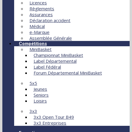
Licences
Règlements
Assurances
Déclaration accident
Médical
e-Marque
Assemblée Générale
Compétitions
MiniBasket
Championnat MiniBasket
Label Départemental
Label Fédéral
Forum Départemental MiniBasket
5x5
Jeunes
Seniors
Loisirs
3x3
3x3 Open Tour B49
3x3 Entreprises