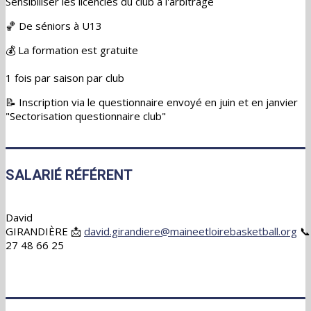
Sensibiliser les licenciés du club à l'arbitrage
🏀 De séniors à U13
💰 La formation est gratuite
1 fois par saison par club
📝 Inscription via le questionnaire envoyé en juin et en janvier
"Sectorisation questionnaire club"
SALARIÉ RÉFÉRENT
David
GIRANDIÈRE 📩
david.girandiere@maineetloirebasketball.org
📞
27 48 66 25