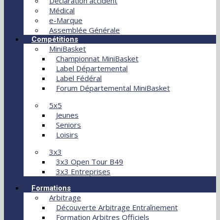
Déclaration accident
Médical
e-Marque
Assemblée Générale
Compétitions
MiniBasket
Championnat MiniBasket
Label Départemental
Label Fédéral
Forum Départemental MiniBasket
5x5
Jeunes
Seniors
Loisirs
3x3
3x3 Open Tour B49
3x3 Entreprises
Formations
Arbitrage
Découverte Arbitrage Entraînement
Formation Arbitres Officiels