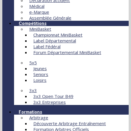
Déclaration accident
Médical
e-Marque
Assemblée Générale
Compétitions
MiniBasket
Championnat MiniBasket
Label Départemental
Label Fédéral
Forum Départemental MiniBasket
5x5
Jeunes
Seniors
Loisirs
3x3
3x3 Open Tour B49
3x3 Entreprises
Formations
Arbitrage
Découverte Arbitrage Entraînement
Formation Arbitres Officiels