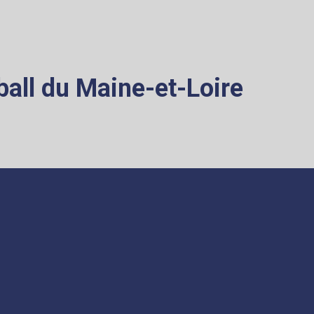
all du Maine-et-Loire
ATION
COMPÉTITIONS
s
MiniBasket
ents
Championnat MiniBasket
nces
Label Départemental
tion accident
Label Fédéral
Forum Départemental MiniBasket
ue
5x5
lée Générale
Jeunes
Seniors