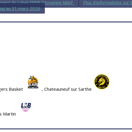
ment du Label FFBB Citoyenne MAIF
Plus d'informations sur 
squ'au 31 mars 2026
ngers Basket
, Chateauneuf sur Sarthe
s Martin