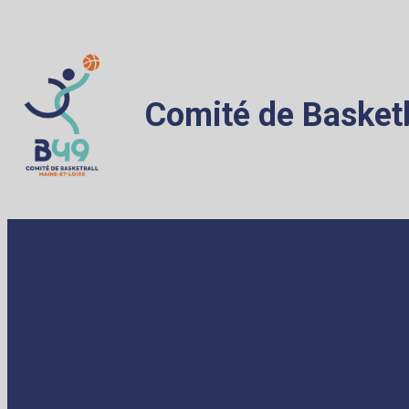
Comité de Basketb
ACCUEIL
LE COMITÉ
ADMINISTR
Qui sommes nous ?
Licence
Bureau Départemental
Règlem
Comité Directeur
Assura
Salariés
Déclara
Les académiciens
Médical
Anjou Terre de Basket
e-Marq
Contact
Assemb
Partenaires