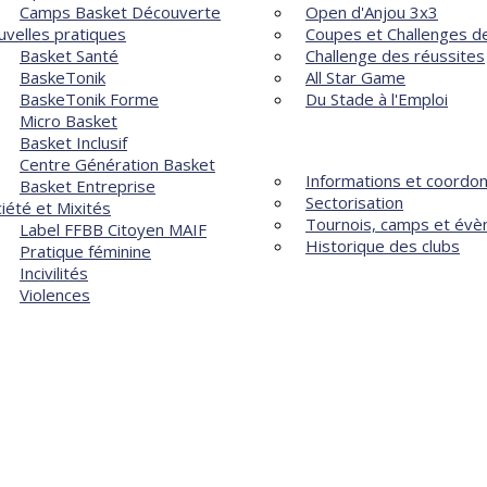
Camps Basket Découverte
Open d'Anjou 3x3
velles pratiques
Coupes et Challenges de
Basket Santé
Challenge des réussites
BaskeTonik
All Star Game
BaskeTonik Forme
Du Stade à l'Emploi
Micro Basket
LES CLUBS
Basket Inclusif
Centre Génération Basket
Informations et coordo
Basket Entreprise
Sectorisation
iété et Mixités
Tournois, camps et év
Label FFBB Citoyen MAIF
Historique des clubs
Pratique féminine
Incivilités
Violences