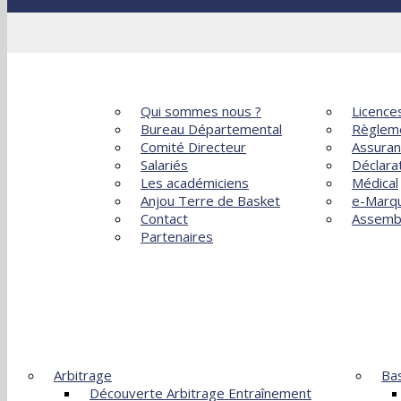
Sections, Options, Ateliers
ACCUEIL
LE COMITÉ
ADMINISTR
Qui sommes nous ?
Licence
Bureau Départemental
Règlem
Comité Directeur
Assura
Salariés
Déclara
Les académiciens
Médical
Anjou Terre de Basket
e-Marq
Contact
Assemb
Partenaires
FORMATIONS
DÉVEL
Arbitrage
Bas
Découverte Arbitrage Entraînement