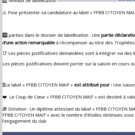
3️⃣ niveaux de labellisation
⚠️ Pour présenter sa candidature au label « FFBB CITOYEN MAIF
3️⃣
parties dans le dossier de labellisation : Une
partie déclarati
d’une action remarquable
à récompenser au titre des Trophées
📑 Les pièces justificatives demandées sont à intégrer via des 
Les pièces justificatives doivent porter sur la saison en cours o
🎖️Le label « FFBB CITOYEN MAIF »
est attribué pour :
Une saison 
❤️ Le Coup de Cœur « FFBB CITOYEN MAIF » est destiné à valorise
🎁 Dotation : Un diplôme attestant du label « FFBB CITOYEN MAI
FFBB CITOYEN MAIF » avec le nombre d’étoiles obtenues sous form
l’engagement du club