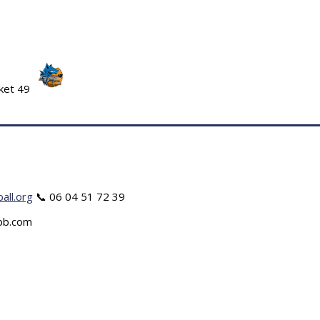
ket 49
all.org
📞 06 04 51 72 39
fbb.com