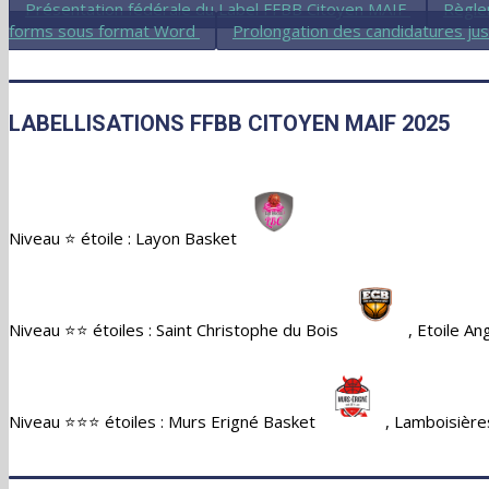
Présentation fédérale du Label FFBB Citoyen MAIF
Règle
forms sous format Word
Prolongation des candidatures ju
LABELLISATIONS FFBB CITOYEN MAIF 2025
Niveau ⭐ étoile : Layon Basket
Niveau ⭐⭐ étoiles : Saint Christophe du Bois
, Etoile A
Niveau ⭐⭐⭐ étoiles : Murs Erigné Basket
, Lamboisière