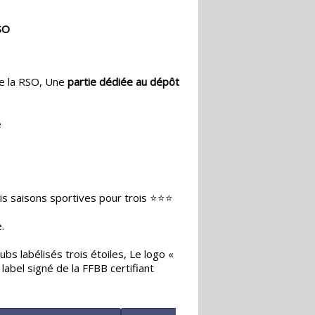
SO
e la RSO, Une
partie dédiée au dépôt
e
s saisons sportives pour trois ⭐️⭐️⭐️
.
s labélisés trois étoiles, Le logo «
abel signé de la FFBB certifiant