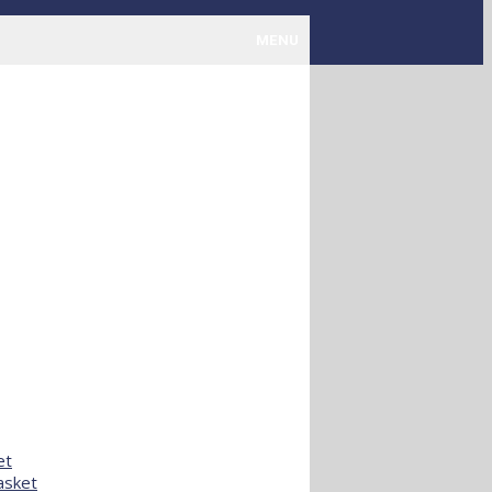
MENU
et
asket