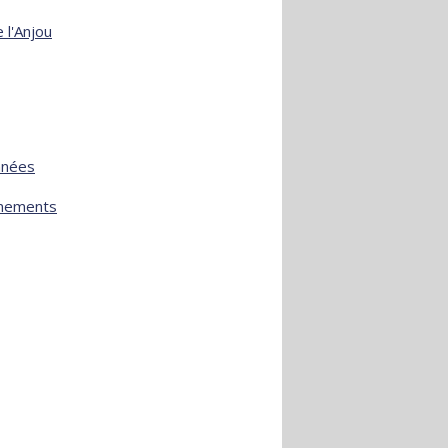
 l'Anjou
nnées
ènements