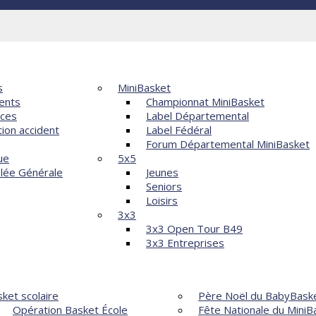
Violences
ATION
COMPÉTITIONS
s
MiniBasket
ents
Championnat MiniBasket
nces
Label Départemental
tion accident
Label Fédéral
Forum Départemental MiniBasket
ue
5x5
lée Générale
Jeunes
Seniors
Loisirs
3x3
3x3 Open Tour B49
3x3 Entreprises
OPPEMENT
ÉVÈNEMENTS
ket scolaire
Père Noël du BabyBask
Opération Basket École
Fête Nationale du MiniB