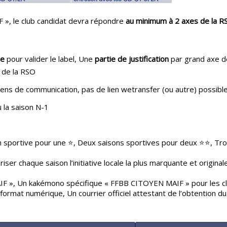
 », le club candidat devra répondre
au minimum à 2 axes de la R
ve
pour valider le label, Une
partie de justification
par grand axe d
 de la RSO
liens de communication, pas de lien wetransfer (ou autre) possibl
u la saison N-1
sportive pour une ⭐️, Deux saisons sportives pour deux ⭐️⭐️, Troi
r chaque saison l’initiative locale la plus marquante et originale
F », Un kakémono spécifique « FFBB CITOYEN MAIF » pour les club
at numérique, Un courrier officiel attestant de l’obtention du l