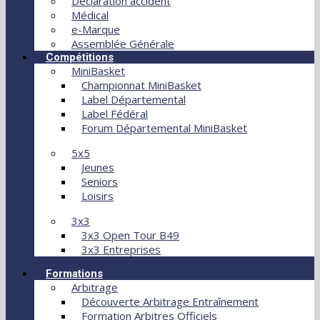
Déclaration accident
Médical
e-Marque
Assemblée Générale
Compétitions
MiniBasket
Championnat MiniBasket
Label Départemental
Label Fédéral
Forum Départemental MiniBasket
5x5
Jeunes
Seniors
Loisirs
3x3
3x3 Open Tour B49
3x3 Entreprises
Formations
Arbitrage
Découverte Arbitrage Entraînement
Formation Arbitres Officiels