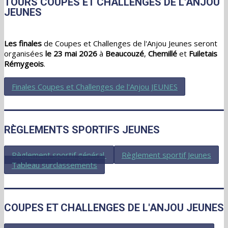
TOURS COUPES ET CHALLENGES DE L'ANJOU
JEUNES
Les finales
de Coupes et Challenges de l'Anjou Jeunes seront
organisées
le 23 mai 2026
à
Beaucouzé
,
Chemillé
et
Fuiletais
Rémygeois
.
Finales Coupes et Challenges de l'Anjou JEUNES
RÈGLEMENTS SPORTIFS JEUNES
Règlement sportif général
Règlement sportif Jeunes
Tableau surclassements
COUPES ET CHALLENGES DE L'ANJOU JEUNES