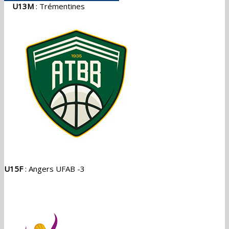
U13M
: Trémentines
U15F
: Angers UFAB -3