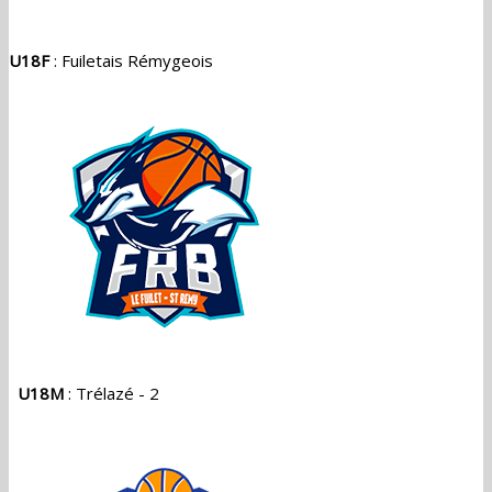
U18F
: Fuiletais Rémygeois
U18M
: Trélazé - 2