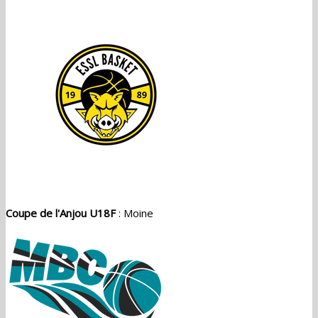
Coupe de l'Anjou U18F
: Moine