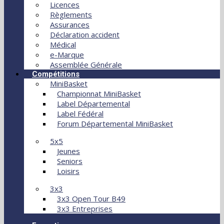
Licences
Règlements
Assurances
Déclaration accident
Médical
e-Marque
Assemblée Générale
Compétitions
MiniBasket
Championnat MiniBasket
Label Départemental
Label Fédéral
Forum Départemental MiniBasket
5x5
Jeunes
Seniors
Loisirs
3x3
3x3 Open Tour B49
3x3 Entreprises