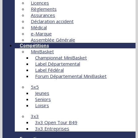
Licences
Règlements
Assurances
Déclaration accident
Médical
e-Marque
Assemblée Générale
Compétitions
MiniBasket
Championnat MiniBasket
Label Départemental
Label Fédéral
Forum Départemental MiniBasket
5x5
Jeunes
Seniors
Loisirs
3x3
3x3 Open Tour B49
3x3 Entreprises