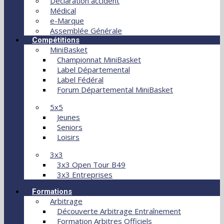
Déclaration accident
Médical
e-Marque
Assemblée Générale
Compétitions
MiniBasket
Championnat MiniBasket
Label Départemental
Label Fédéral
Forum Départemental MiniBasket
5x5
Jeunes
Seniors
Loisirs
3x3
3x3 Open Tour B49
3x3 Entreprises
Formations
Arbitrage
Découverte Arbitrage Entraînement
Formation Arbitres Officiels