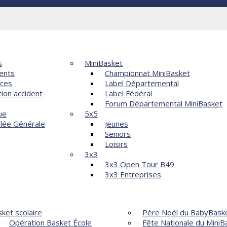
Violences
ATION
COMPÉTITIONS
s
MiniBasket
ents
Championnat MiniBasket
nces
Label Départemental
tion accident
Label Fédéral
Forum Départemental MiniBasket
ue
5x5
lée Générale
Jeunes
Seniors
Loisirs
3x3
3x3 Open Tour B49
3x3 Entreprises
OPPEMENT
ÉVÈNEMENTS
ket scolaire
Père Noël du BabyBask
Opération Basket École
Fête Nationale du MiniB