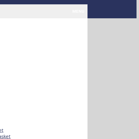
MENU
et
asket