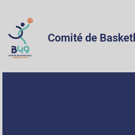
Comité de Basketb
ACCUEIL
LE COMITÉ
ADMINISTR
Qui sommes nous ?
Licence
Bureau Départemental
Règlem
Comité Directeur
Assura
Salariés
Déclara
Les académiciens
Médical
Anjou Terre de Basket
e-Marq
Contact
Assemb
Partenaires