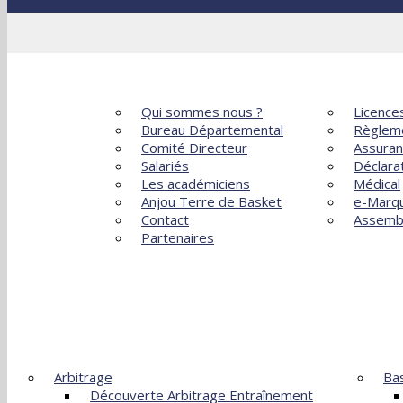
Sections, Options, Ateliers
ACCUEIL
LE COMITÉ
ADMINISTR
Qui sommes nous ?
Licence
Bureau Départemental
Règlem
Comité Directeur
Assura
Salariés
Déclara
Les académiciens
Médical
Anjou Terre de Basket
e-Marq
Contact
Assemb
Partenaires
FORMATIONS
DÉVEL
Arbitrage
Bas
Découverte Arbitrage Entraînement