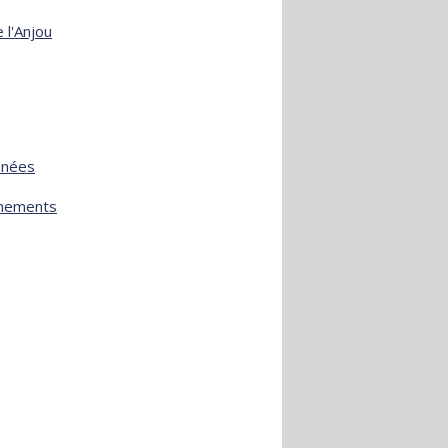
 l'Anjou
nnées
ènements