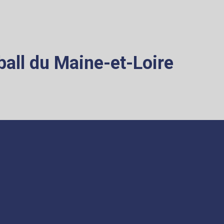
all du Maine-et-Loire
ATION
COMPÉTITIONS
s
MiniBasket
ents
Championnat MiniBasket
nces
Label Départemental
tion accident
Label Fédéral
Forum Départemental MiniBasket
ue
5x5
lée Générale
Jeunes
Seniors