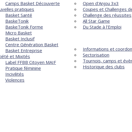
Camps Basket Découverte
Open d'Anjou 3x3
velles pratiques
Coupes et Challenges de
Basket Santé
Challenge des réussites
BaskeTonik
All Star Game
BaskeTonik Forme
Du Stade à l'Emploi
Micro Basket
LES CLUBS
Basket Inclusif
Centre Génération Basket
Informations et coordo
Basket Entreprise
Sectorisation
iété et Mixités
Tournois, camps et év
Label FFBB Citoyen MAIF
Historique des clubs
Pratique féminine
Incivilités
Violences