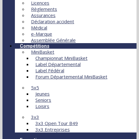
Licences
Règlements
Assurances
Déclaration accident
Médical
e-Marque
Assemblée Générale
Compétitions
MiniBasket
Championnat MiniBasket
Label Départemental
Label Fédéral
Forum Départemental MiniBasket
5x5
Jeunes
Seniors
Loisirs
3x3
3x3 Open Tour B49
3x3 Entreprises