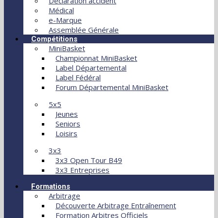
Déclaration accident
Médical
e-Marque
Assemblée Générale
Compétitions
MiniBasket
Championnat MiniBasket
Label Départemental
Label Fédéral
Forum Départemental MiniBasket
5x5
Jeunes
Seniors
Loisirs
3x3
3x3 Open Tour B49
3x3 Entreprises
Formations
Arbitrage
Découverte Arbitrage Entraînement
Formation Arbitres Officiels