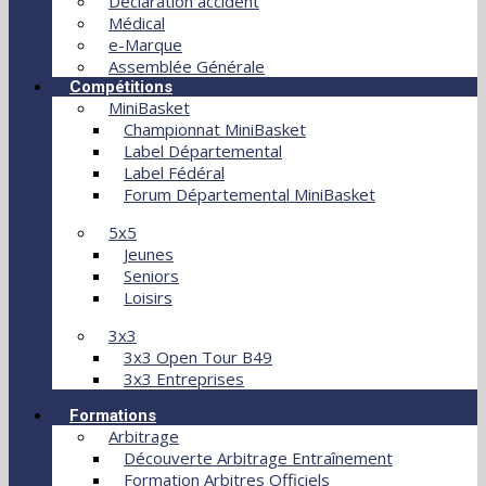
Déclaration accident
Médical
e-Marque
Assemblée Générale
Compétitions
MiniBasket
Championnat MiniBasket
Label Départemental
Label Fédéral
Forum Départemental MiniBasket
5x5
Jeunes
Seniors
Loisirs
3x3
3x3 Open Tour B49
3x3 Entreprises
Formations
Arbitrage
Découverte Arbitrage Entraînement
Formation Arbitres Officiels