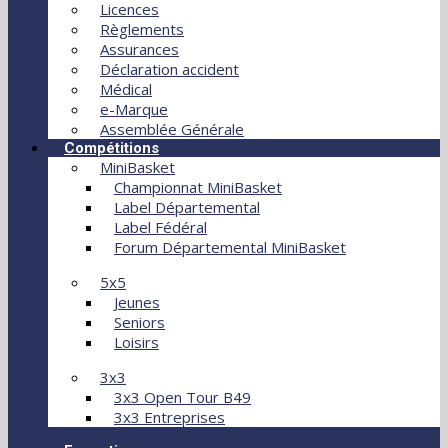
Licences
Règlements
Assurances
Déclaration accident
Médical
e-Marque
Assemblée Générale
Compétitions
MiniBasket
Championnat MiniBasket
Label Départemental
Label Fédéral
Forum Départemental MiniBasket
5x5
Jeunes
Seniors
Loisirs
3x3
3x3 Open Tour B49
3x3 Entreprises