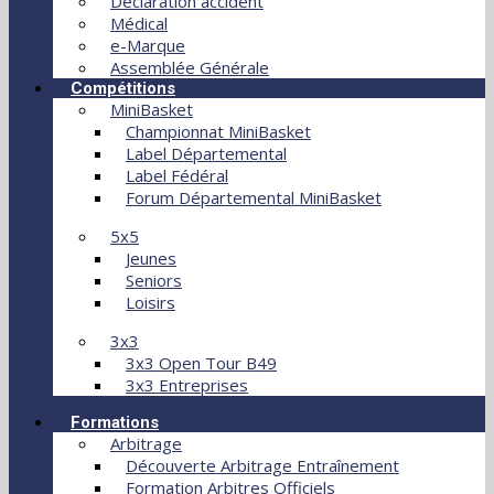
Déclaration accident
Médical
e-Marque
Assemblée Générale
Compétitions
MiniBasket
Championnat MiniBasket
Label Départemental
Label Fédéral
Forum Départemental MiniBasket
5x5
Jeunes
Seniors
Loisirs
3x3
3x3 Open Tour B49
3x3 Entreprises
Formations
Arbitrage
Découverte Arbitrage Entraînement
Formation Arbitres Officiels