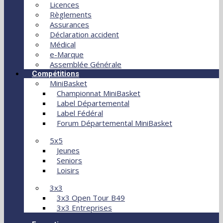
Licences
Règlements
Assurances
Déclaration accident
Médical
e-Marque
Assemblée Générale
Compétitions
MiniBasket
Championnat MiniBasket
Label Départemental
Label Fédéral
Forum Départemental MiniBasket
5x5
Jeunes
Seniors
Loisirs
3x3
3x3 Open Tour B49
3x3 Entreprises