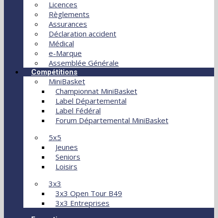
Licences
Règlements
Assurances
Déclaration accident
Médical
e-Marque
Assemblée Générale
Compétitions
MiniBasket
Championnat MiniBasket
Label Départemental
Label Fédéral
Forum Départemental MiniBasket
5x5
Jeunes
Seniors
Loisirs
3x3
3x3 Open Tour B49
3x3 Entreprises