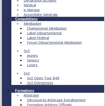
Déclaration accident
Médical
e-Marque
Assemblée Générale
Compétitions
MiniBasket
Championnat MiniBasket
Label Départemental
Label Fédéral
Forum Départemental MiniBasket
5x5
Jeunes
Seniors
Loisirs
3x3
3x3 Open Tour B49
3x3 Entreprises
Formations
Arbitrage
Découverte Arbitrage Entraînement
Formation Arbitres Officiels