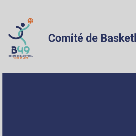
Comité de Basketb
ACCUEIL
LE COMITÉ
ADMINISTR
Qui sommes nous ?
Licence
Bureau Départemental
Règlem
Comité Directeur
Assura
Salariés
Déclara
Les académiciens
Médical
Anjou Terre de Basket
e-Marq
Contact
Assemb
Partenaires