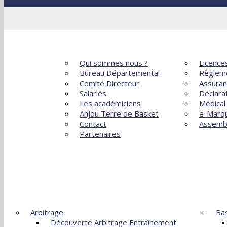
Sections, Options, Ateliers
ACCUEIL
LE COMITÉ
ADMINISTR
Qui sommes nous ?
Licence
Bureau Départemental
Règlem
Comité Directeur
Assura
Salariés
Déclara
Les académiciens
Médical
Anjou Terre de Basket
e-Marq
Contact
Assemb
Partenaires
FORMATIONS
DÉVEL
Arbitrage
Bas
Découverte Arbitrage Entraînement