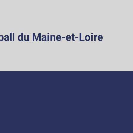
all du Maine-et-Loire
ATION
COMPÉTITIONS
s
MiniBasket
ents
Championnat MiniBasket
nces
Label Départemental
tion accident
Label Fédéral
Forum Départemental MiniBasket
ue
5x5
lée Générale
Jeunes
Seniors