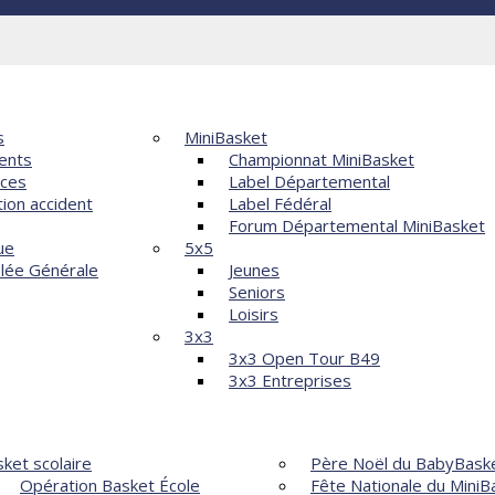
Violences
ATION
COMPÉTITIONS
s
MiniBasket
ents
Championnat MiniBasket
nces
Label Départemental
tion accident
Label Fédéral
Forum Départemental MiniBasket
ue
5x5
lée Générale
Jeunes
Seniors
Loisirs
3x3
3x3 Open Tour B49
3x3 Entreprises
OPPEMENT
ÉVÈNEMENTS
ket scolaire
Père Noël du BabyBask
Opération Basket École
Fête Nationale du MiniB