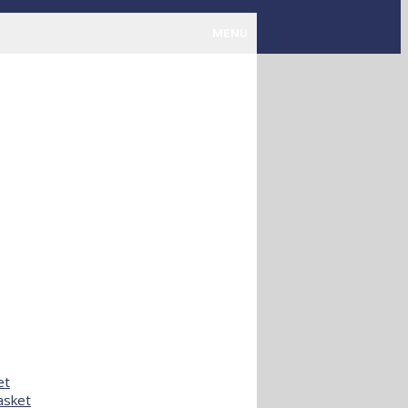
MENU
et
asket