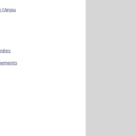
 l'Anjou
nnées
ènements