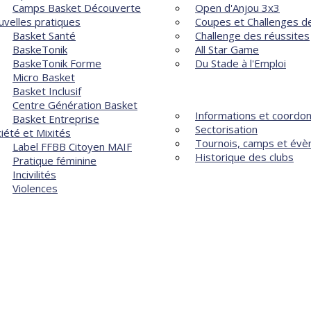
Camps Basket Découverte
Open d'Anjou 3x3
velles pratiques
Coupes et Challenges de
Basket Santé
Challenge des réussites
BaskeTonik
All Star Game
BaskeTonik Forme
Du Stade à l'Emploi
Micro Basket
LES CLUBS
Basket Inclusif
Centre Génération Basket
Informations et coordo
Basket Entreprise
Sectorisation
iété et Mixités
Tournois, camps et év
Label FFBB Citoyen MAIF
Historique des clubs
Pratique féminine
Incivilités
Violences